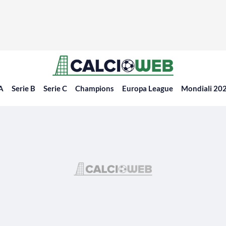
 A
Serie B
Serie C
Champions
Europa League
Mondiali 20