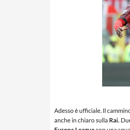
Adesso è ufficiale. Il cammino
anche in chiaro sulla
Rai.
Due 
Europa League
con una squad