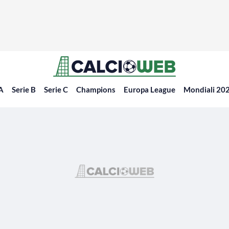
 A
Serie B
Serie C
Champions
Europa League
Mondiali 20