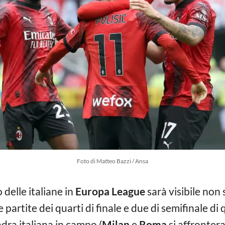
Foto di Matteo Bazzi / Ansa
 delle italiane in
Europa League
sarà visibile non
partite dei quarti di finale e due di semifinale di
ra italiana in campo (
Milan
e
Roma
si affronter