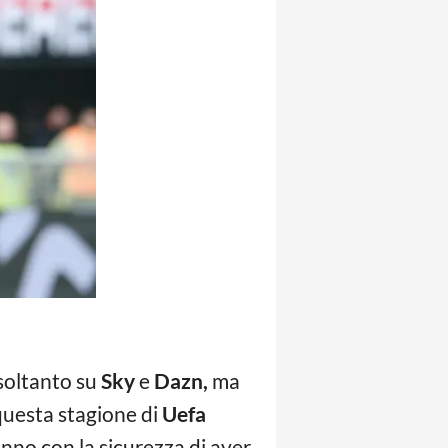
 soltanto su
Sky
e
Dazn,
ma
 questa stagione di
Uefa
anno con la sicurezza di aver