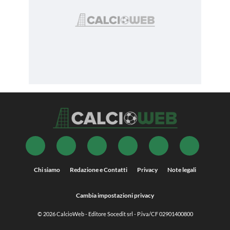
Chi siamo
Redazione e Contatti
Privacy
Note legali
Cambia impostazioni privacy
© 2026
CalcioWeb
- Editore Socedit srl - P.iva/CF 02901400800