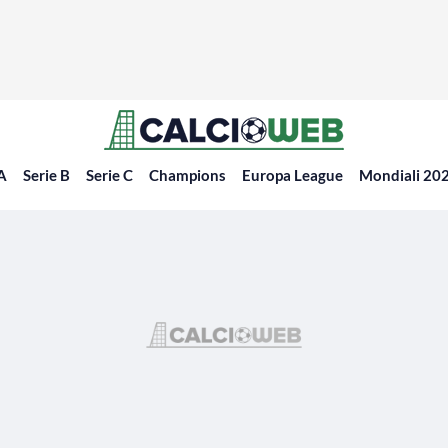
 A
Serie B
Serie C
Champions
Europa League
Mondiali 20