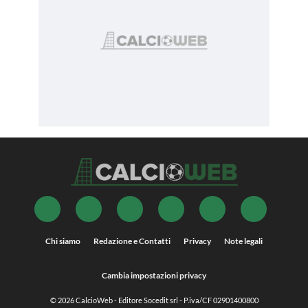
Chi siamo
Redazione e Contatti
Privacy
Note legali
Cambia impostazioni privacy
© 2026
CalcioWeb
- Editore Socedit srl - P.iva/CF 02901400800