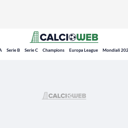
 A
Serie B
Serie C
Champions
Europa League
Mondiali 20