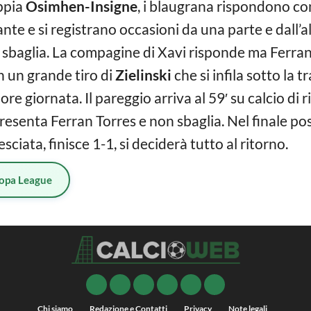
oppia
Osimhen-Insigne
, i blaugrana rispondono c
ante e si registrano occasioni da una parte e dall’al
baglia. La compagine di Xavi risponde ma Ferran 
n un grande tiro di
Zielinski
che si infila sotto la t
re giornata. Il pareggio arriva al 59′ su calcio di r
presenta Ferran Torres e non sbaglia. Nel finale po
ciata, finisce 1-1, si deciderà tutto al ritorno.
opa League
Chi siamo
Redazione e Contatti
Privacy
Note legali