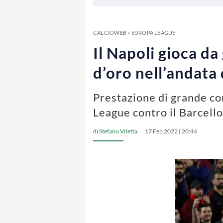
CALCIOWEB
»
EUROPA LEAGUE
Il Napoli gioca da
d’oro nell’andata
Prestazione di grande cor
League contro il Barcell
di
Stefano Vitetta
17 Feb 2022 | 20:44