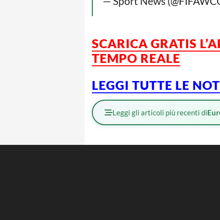
— Sport News (@FIFAWC
SCARICA GRATIS L’
A
TEMPO REALE
LEGGI TUTTE LE NO
Leggi gli articoli più recenti di
Eur