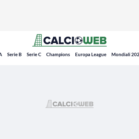
 A
Serie B
Serie C
Champions
Europa League
Mondiali 20