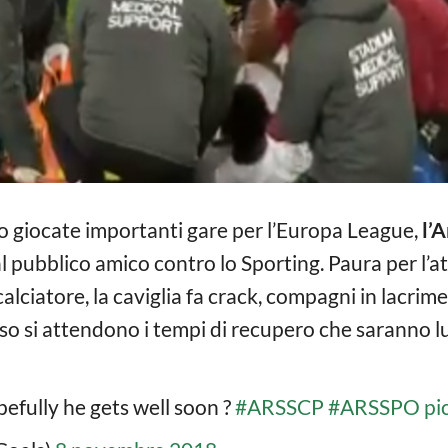
o giocate importanti gare per l’Europa League,
l’
al pubblico amico contro lo Sporting. Paura per l’
calciatore, la caviglia fa crack, compagni in lacrime
o si attendono i tempi di recupero che saranno l
efully he gets well soon ?
#ARSSCP
#ARSSPO
pi