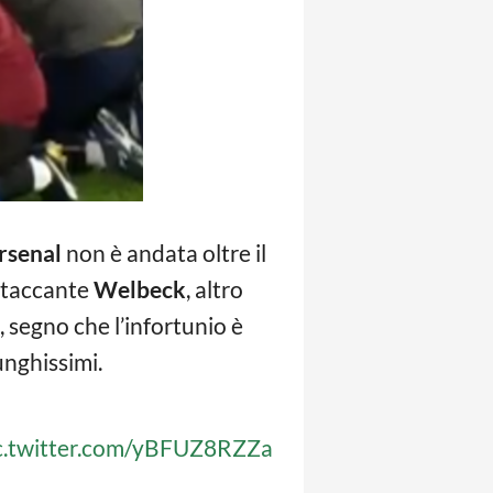
Arsenal
non è andata oltre il
attaccante
Welbeck
, altro
, segno che l’infortunio è
unghissimi.
c.twitter.com/yBFUZ8RZZa