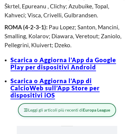
Škrtel, Epureanu , Clichy; Azubuike, Topal,
Kahveci; Visca, Crivelli, Gulbrandsen.
ROMA (4-2-3-1):
Pau Lopez; Santon, Mancini,
Smalling, Kolarov; Diawara, Veretout; Zaniolo,
Pellegrini, Kluivert; Dzeko.
Scarica o Aggiorna l’App da Google
Play per dispositivi Android
Scarica o Aggiorna l’App di
CalcioWeb sull’App Store per
dispositivi iOS
Leggi gli articoli più recenti di
Europa League