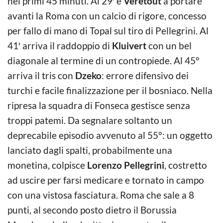
nei primi 45 minuti. Al 29′ è
Veretout
a portare
avanti la Roma con un calcio di rigore, concesso
per fallo di mano di Topal sul tiro di Pellegrini. Al
41′ arriva il raddoppio di
Kluivert
con un bel
diagonale al termine di un contropiede. Al 45°
arriva il tris con
Dzeko
: errore difensivo dei
turchi e facile finalizzazione per il bosniaco. Nella
ripresa la squadra di Fonseca gestisce senza
troppi patemi. Da segnalare soltanto un
deprecabile episodio avvenuto al 55°: un oggetto
lanciato dagli spalti, probabilmente una
monetina, colpisce
Lorenzo Pellegrini
, costretto
ad uscire per farsi medicare e tornato in campo
con una vistosa fasciatura. Roma che sale a 8
punti, al secondo posto dietro il Borussia