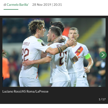
di
Carmelo Barilla'
28 Nov 2019 | 20:31
Luciano Rossi/AS Roma/LaPresse
L
1
/
17