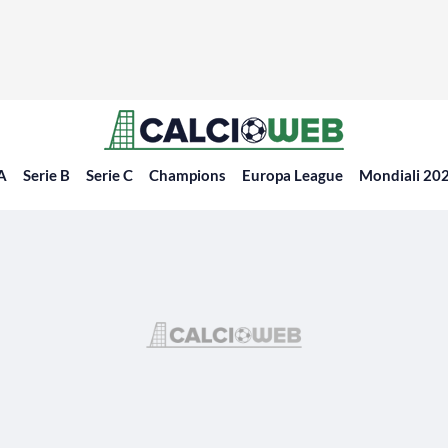
 A
Serie B
Serie C
Champions
Europa League
Mondiali 20