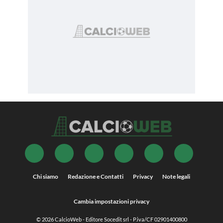
Chi siamo
Redazione e Contatti
Privacy
Note legali
Cambia impostazioni privacy
© 2026
CalcioWeb
- Editore Socedit srl - P.iva/CF 02901400800