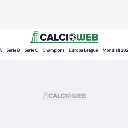
 A
Serie B
Serie C
Champions
Europa League
Mondiali 20