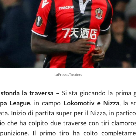
LaPresse/Reuters
 sfonda la traversa –
Si sta giocando la prima ga
pa League
, in campo
Lokomotiv e Nizza
, la 
data. Inizio di partita super per il Nizza, in part
o che ha colpito due traverse con tiri clamoro
punizione. Il primo tiro ha colto completame