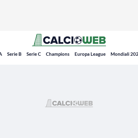
 A
Serie B
Serie C
Champions
Europa League
Mondiali 20