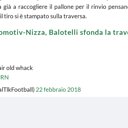
a già a raccogliere il pallone per il rinvio pen
il tiro si è stampato sulla traversa.
omotiv-Nizza, Balotelli sfonda la trav
fair old whack
rRN
alTlkFootball)
22 febbraio 2018