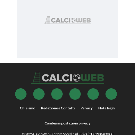
Chi siamo
Redazione e Contatti
Privacy
Note legali
Cambia impostazioni privacy
© 2026
CalcioWeb
- Editore Socedit srl - P.iva/CF 02901400800