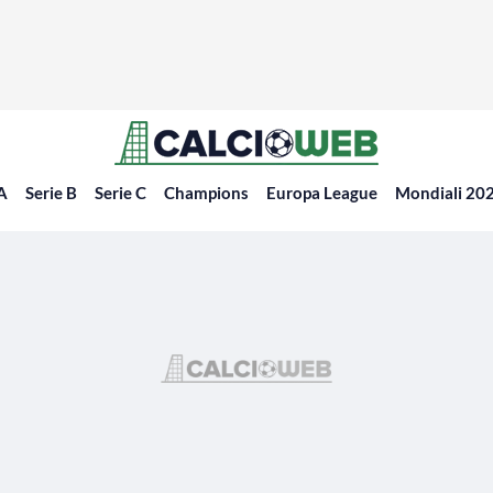
 A
Serie B
Serie C
Champions
Europa League
Mondiali 20