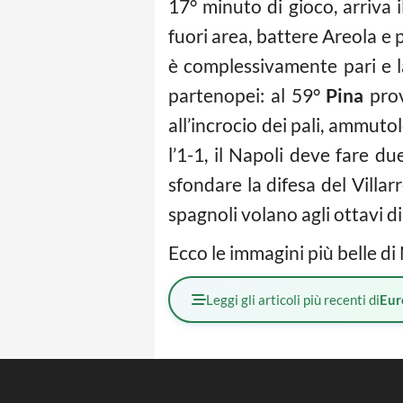
17° minuto di gioco, arriva i
fuori area, battere Areola e p
è complessivamente pari e la 
partenopei: al 59°
Pina
prov
all’incrocio dei pali, ammuto
l’1-1, il Napoli deve fare d
sfondare la difesa del Villarr
spagnoli volano agli ottavi di 
Ecco le immagini più belle di 
Leggi gli articoli più recenti di
Eur