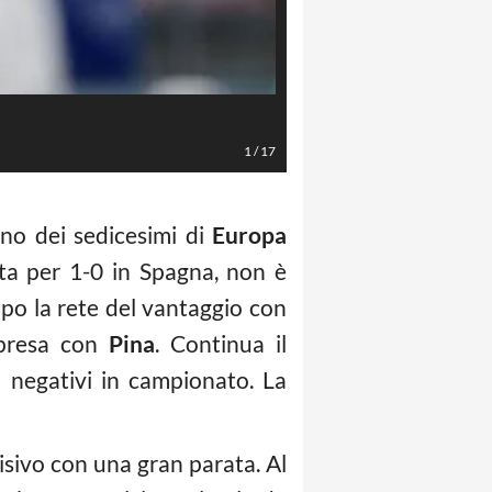
LaPresse/Gerardo Cafaro
1
/
17
rno dei sedicesimi di
Europa
tta per 1-0 in Spagna, non è
Dopo la rete del vantaggio con
ipresa con
Pina
. Continua il
 negativi in campionato. La
cisivo con una gran parata. Al