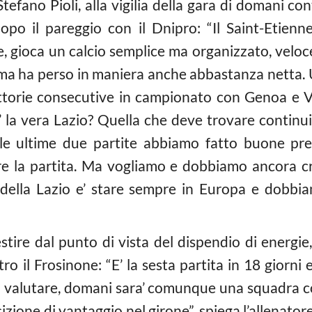
 Stefano Pioli, alla vigilia della gara di domani co
po il pareggio con il Dnipro: “Il Saint-Etienne 
re, gioca un calcio semplice ma organizzato, velo
ma ha perso in maniera anche abbastanza netta. Un
ttorie consecutive in campionato con Genoa e V
e’ la vera Lazio? Quella che deve trovare continui
elle ultime due partite abbiamo fatto buone pre
re la partita. Ma vogliamo e dobbiamo ancora cr
sto della Lazio e’ stare sempre in Europa e dobbi
stire dal punto di vista del dispendio di energie,
ro il Frosinone: “E’ la sesta partita in 18 giorni
 valutare, domani sara’ comunque una squadra c
izione di vantaggio nel girone”, spiega l’allenator