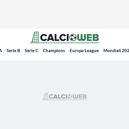
 A
Serie B
Serie C
Champions
Europa League
Mondiali 20