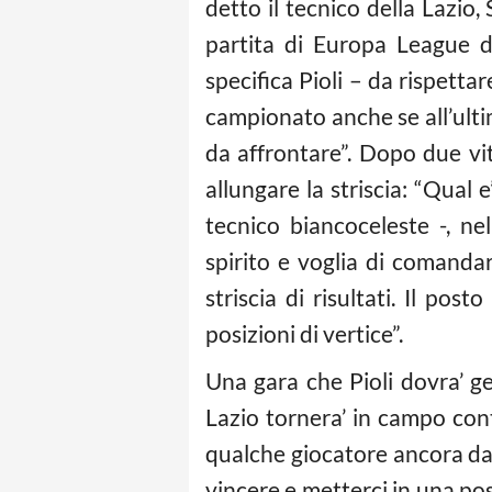
detto il tecnico della Lazio,
partita di Europa League do
specifica Pioli – da rispetta
campionato anche se all’ulti
da affrontare”. Dopo due vi
allungare la striscia: “Qual 
tecnico biancoceleste -, n
spirito e voglia di comanda
striscia di risultati. Il po
posizioni di vertice”.
Una gara che Pioli dovra’ ge
Lazio tornera’ in campo cont
qualche giocatore ancora da
vincere e metterci in una pos