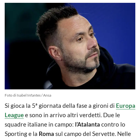
Foto di Isabel Infantes / Ansa
Si gioca la 5ª giornata della fase a gironi di
Europa
League
e sono in arrivo altri verdetti. Due le
squadre italiane in campo:
l’Atalanta
contro lo
Sporting e la
Roma
sul campo del Servette. Nelle