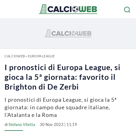
CALCIOWEB
»
EUROPA LEAGUE
I pronostici di Europa League, si
gioca la 5ª giornata: favorito il
Brighton di De Zerbi
I pronostici di Europa League, si gioca la 5ª
giornata: in campo due squadre italiane,
l'Atalanta e la Roma
di
Stefano Vitetta
30 Nov 2023 | 11:19