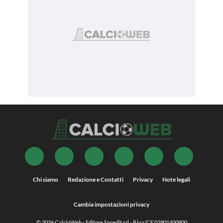
Chi siamo
Redazione e Contatti
Privacy
Note legali
Cambia impostazioni privacy
© 2026
CalcioWeb
- Editore Socedit srl - P.iva/CF 02901400800