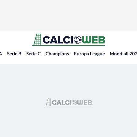
 A
Serie B
Serie C
Champions
Europa League
Mondiali 20