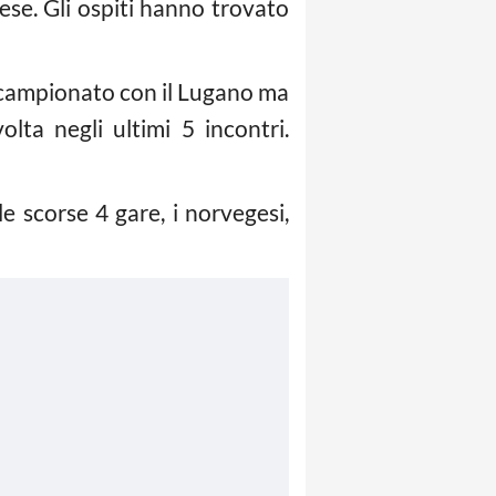
ese. Gli ospiti hanno trovato
 campionato con il Lugano ma
lta negli ultimi 5 incontri.
e scorse 4 gare, i norvegesi,