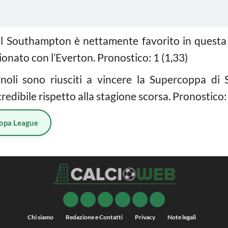
 il Southampton è nettamente favorito in questa
onato con l’Everton. Pronostico: 1 (1,33)
noli sono riusciti a vincere la Supercoppa di 
edibile rispetto alla stagione scorsa. Pronostico: 
opa League
Chi siamo
Redazione e Contatti
Privacy
Note legali