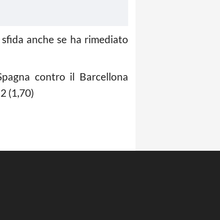
 sfida anche se ha rimediato
Spagna contro il Barcellona
2 (1,70)