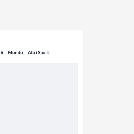
26
Mondo
Altri Sport