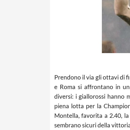
Prendono il via gli ottavi di
e Roma si affrontano in u
diversi: i giallorossi hanno
piena lotta per la Champion
Montella, favorita a 2.40, la
sembrano sicuri della vittoria