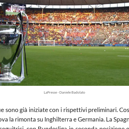
LaPresse - Daniele Badolato
no già iniziate con i rispettivi preliminari. Cos
va la rimonta su Inghilterra e Germania. La Spag
seguitrici, con Bundesliga in seconda posizione 