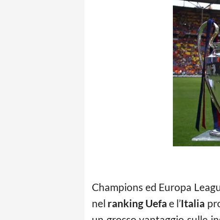
Champions ed Europa League so
nel
ranking Uefa
e l’
Italia
pro
un grosso vantaggio sulle in