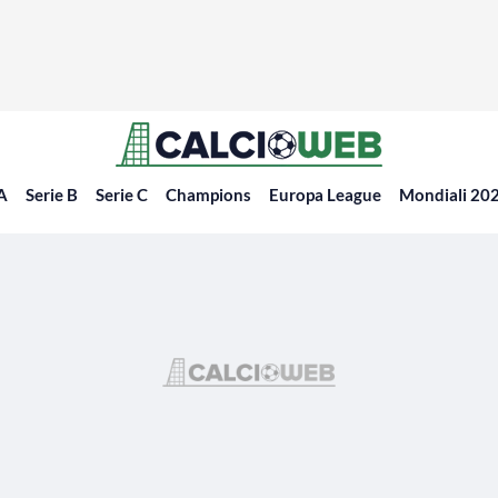
 A
Serie B
Serie C
Champions
Europa League
Mondiali 20