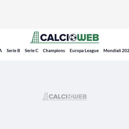
 A
Serie B
Serie C
Champions
Europa League
Mondiali 20