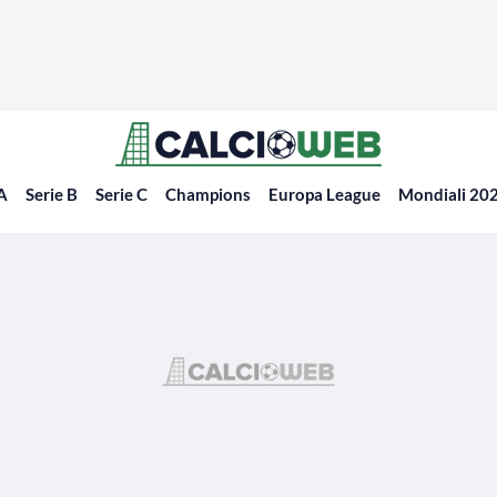
 A
Serie B
Serie C
Champions
Europa League
Mondiali 20