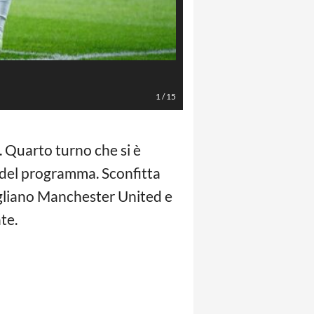
AFP/LaPresse
1
/
15
 Quarto turno che si è
o del programma. Sconfitta
sbagliano Manchester United e
te.