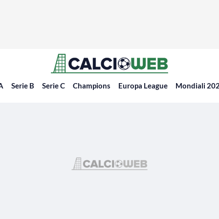
 A
Serie B
Serie C
Champions
Europa League
Mondiali 20