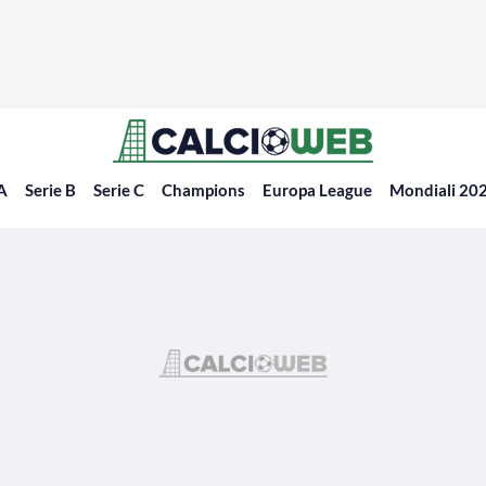
 A
Serie B
Serie C
Champions
Europa League
Mondiali 20