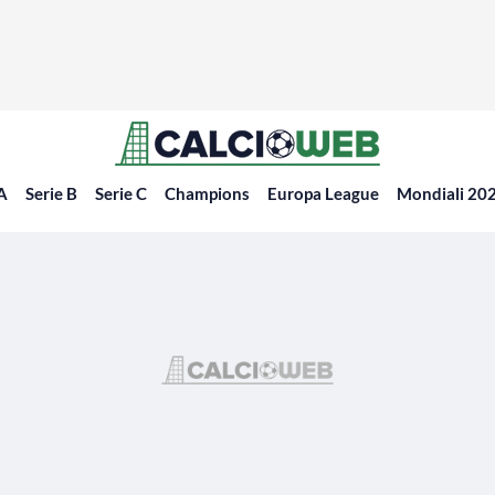
 A
Serie B
Serie C
Champions
Europa League
Mondiali 20