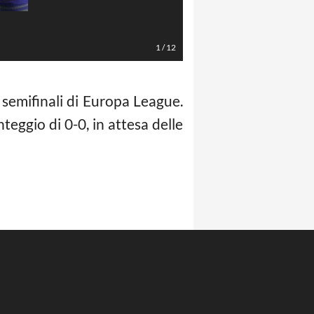
LaPresse/EFE
1
/
12
e semifinali di Europa League.
nteggio di 0-0, in attesa delle