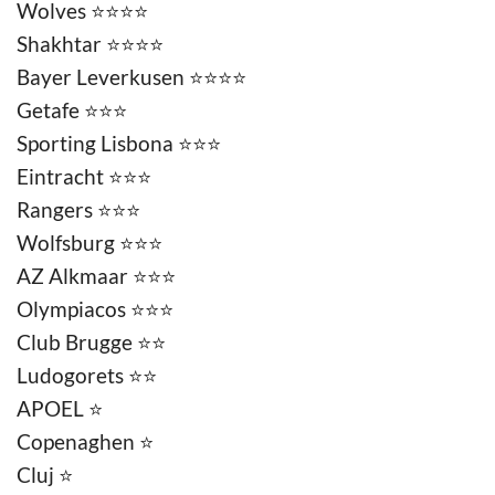
Wolves
⭐
⭐⭐⭐
Shakhtar ⭐⭐⭐⭐
Bayer Leverkusen ⭐⭐⭐⭐
Getafe
⭐⭐⭐
Sporting Lisbona
⭐⭐⭐
Eintracht
⭐⭐⭐
Rangers ⭐⭐⭐
Wolfsburg ⭐⭐⭐
AZ Alkmaar ⭐⭐⭐
Olympiacos ⭐⭐⭐
Club Brugge ⭐⭐
Ludogorets ⭐⭐
APOEL ⭐
Copenaghen ⭐
Cluj ⭐