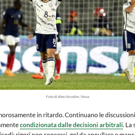
Foto di Alex Nicodim / Ansa
morosamente in ritardo. Continuano le discussio
tamente
condizionata dalle decisioni arbitrali
. La
sodi: rigori non concessi, gol da annullare e manca