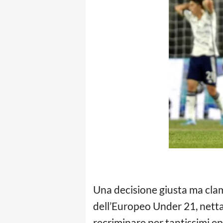
Una decisione giusta ma cla
dell’Europeo Under 21, net
recriminare per tantissimi epi