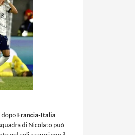
ni dopo
Francia-Italia
 squadra di Nicolato può
to gol agli azzurri con il