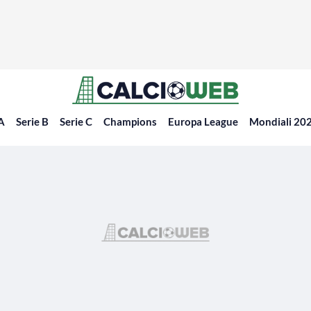
 A
Serie B
Serie C
Champions
Europa League
Mondiali 20