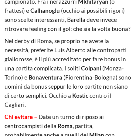
campionato. Fra i nerazzurri
Mkhitaryan
(o
frattesi) e
Calhanoglu
(occhio ai possibili rigori)
sono scelte interessanti, Barella deve invece
ritrovare feeling con il gol: che sia la volta buona?
Nel derby di Roma, se proprio ne avete la
necessità, preferite Luis Alberto alle controparti
giallorosse, è il più accreditato per fare bonus in
una partita complicata. I soliti
Colpani
(Monza-
Torino) e
Bonaventura
(Fiorentina-Bologna) sono
uomini da bonus seppur le loro partite non siano
di certo semplici. Occhio a
Kostic
contro il
Cagliari.
Chi evitare –
Date un turno di riposo ai
centrocampisti della
Roma,
partita,
probabilmente anche a quelli del
Milan
con