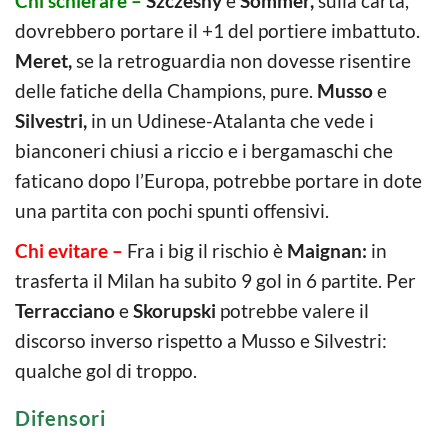
Chi schierare –
Szczesny
e
Sommer,
sulla carta,
dovrebbero portare il +1 del portiere imbattuto.
Meret,
se la retroguardia non dovesse risentire
delle fatiche della Champions, pure.
Musso
e
Silvestri,
in un Udinese-Atalanta che vede i
bianconeri chiusi a riccio e i bergamaschi che
faticano dopo l’Europa, potrebbe portare in dote
una partita con pochi spunti offensivi.
Chi evitare –
Fra i big il rischio è
Maignan:
in
trasferta il Milan ha subito 9 gol in 6 partite. Per
Terracciano
e
Skorupski
potrebbe valere il
discorso inverso rispetto a Musso e Silvestri:
qualche gol di troppo.
Difensori