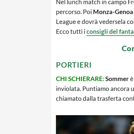
Nel lunch match in campo Fro
percorso. Poi
Monza-Genoa e
League e dovrà vedersela con
Ecco tutti i
consigli del fant
Con
PORTIERI
CHI SCHIERARE
:
Sommer
è
inviolata. Puntiamo ancora un
chiamato dalla trasferta cont