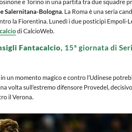
sinone e Torino in una partita tra due squadre p
 Salernitana-Bologna
. La Roma è una seria can
tro la Fiorentina. Lunedì i due posticipi Empoli-L
acalcio
di CalcioWeb.
sigli Fantacalcio
, 15ª giornata di Ser
 in un momento magico e contro l’Udinese potreb
a volta sull’estremo difensore Provedel, decisivo c
ro il Verona.