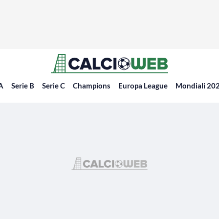
 A
Serie B
Serie C
Champions
Europa League
Mondiali 20