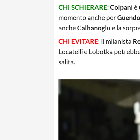
CHI SCHIERARE
:
Colpani
è 
momento anche per
Guendo
anche
Calhanoglu
e la sorp
CHI EVITARE
: Il milanista
Re
Locatelli e Lobotka potrebbe
salita.