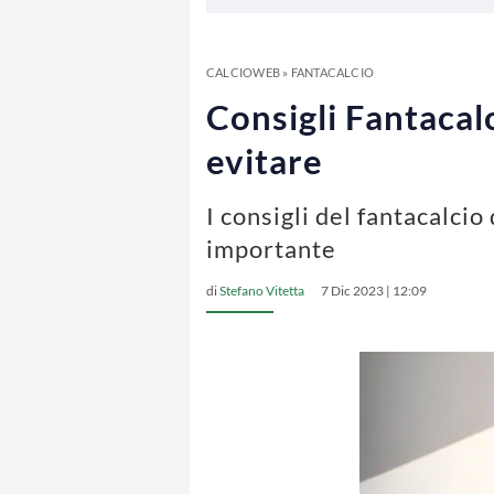
CALCIOWEB
»
FANTACALCIO
Consigli Fantacalc
evitare
I consigli del fantacalci
importante
di
Stefano Vitetta
7 Dic 2023 | 12:09