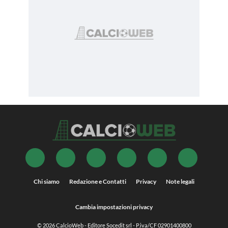
Chi siamo
Redazione e Contatti
Privacy
Note legali
Cambia impostazioni privacy
© 2026
CalcioWeb
- Editore Socedit srl - P.iva/CF 02901400800