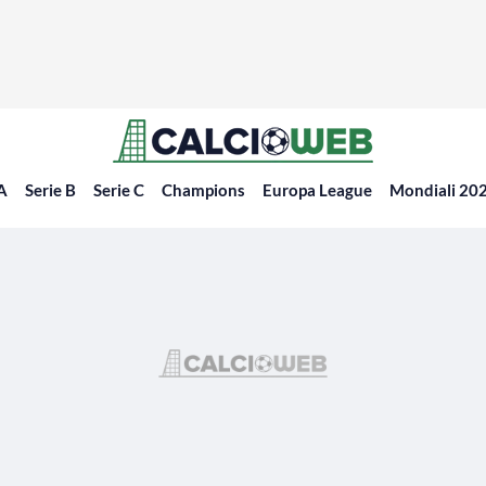
 A
Serie B
Serie C
Champions
Europa League
Mondiali 20