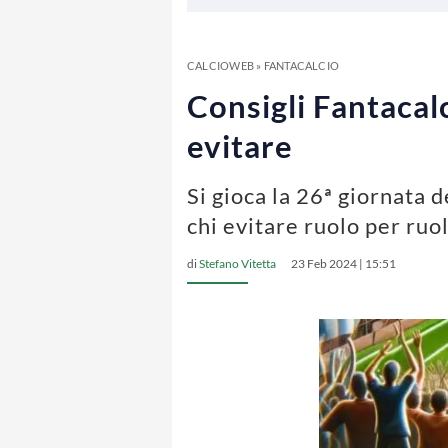
CALCIOWEB
»
FANTACALCIO
Consigli Fantacalc
evitare
Si gioca la 26ª giornata d
chi evitare ruolo per ruo
di
Stefano Vitetta
23 Feb 2024 | 15:51