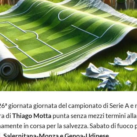
26ª giornata giornata del campionato di Serie A e 
a di
Thiago Motta
punta senza mezzi termini alla
namente in corsa per la salvezza. Sabato di fuoco p
, Salernitana-Monza e Genoa-Udinese.