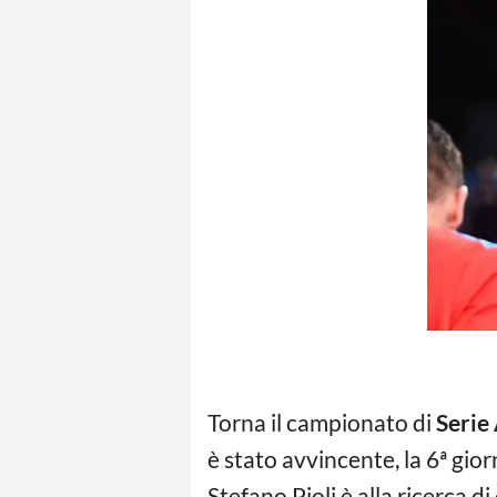
Torna il campionato di
Serie
è stato avvincente, la 6ª gior
Stefano Pioli è alla ricerca d