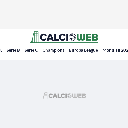
 A
Serie B
Serie C
Champions
Europa League
Mondiali 20