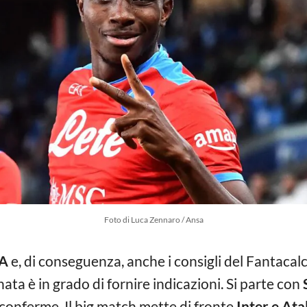
Foto di Luca Zennaro / Ansa
 A
e, di conseguenza, anche i consigli del Fantacalc
nata è in grado di fornire indicazioni. Si parte con
i conferme. Il big match mette di fronte
Inter e Ata