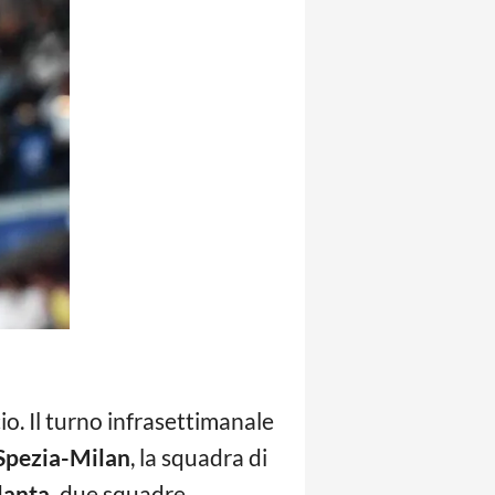
io. Il turno infrasettimanale
Spezia-Milan
, la squadra di
lanta,
due squadre