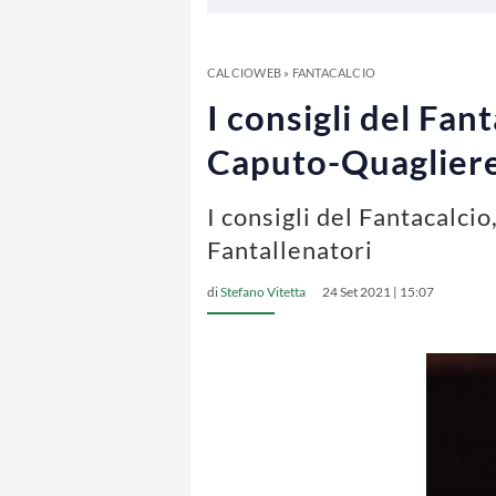
CALCIOWEB
»
FANTACALCIO
I consigli del Fan
Caputo-Quagliere
I consigli del Fantacalcio
Fantallenatori
di
Stefano Vitetta
24 Set 2021 | 15:07