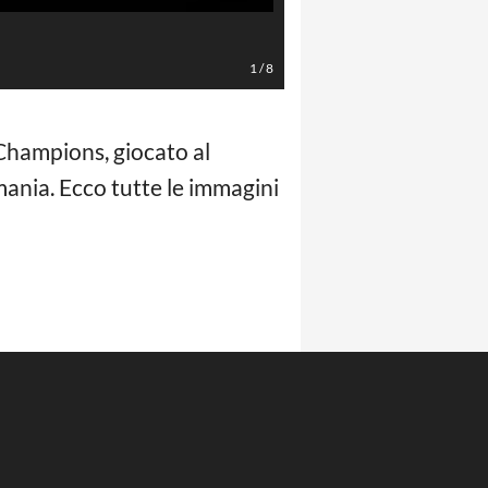
LaPresse/EFE
1
/
8
i Champions, giocato al
mania. Ecco tutte le immagini