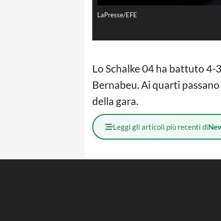
LaPresse/EFE
Lo Schalke 04 ha battuto 4-3 
Bernabeu. Ai quarti passano p
della gara.
Leggi gli articoli più recenti di
Ne