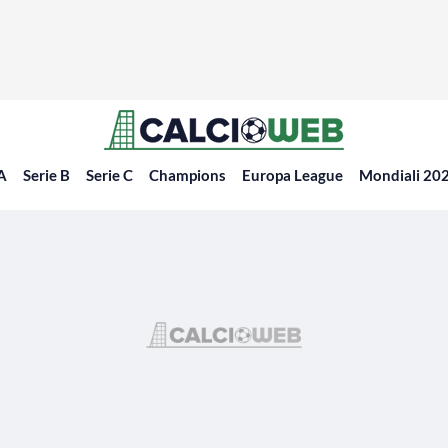
 A
Serie B
Serie C
Champions
Europa League
Mondiali 20