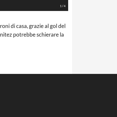
1
/
4
ni di casa, grazie al gol del
enitez potrebbe schierare la