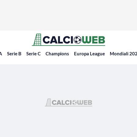
 A
Serie B
Serie C
Champions
Europa League
Mondiali 20