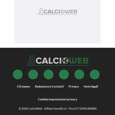
Chi siamo
Redazione e Contatti
Privacy
Note legali
Cambia impostazioni privacy
© 2026
CalcioWeb
- Editore Socedit srl - P.iva/CF 02901400800