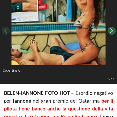
Copertina Chi
F
1
/
44
BELEN-IANNONE FOTO HOT –
Esordio negativo
per
Iannone
nel gran premio del Qatar ma
per il
pilota tiene banco anche la questione della vita
privata e la relazione con Belen Rodriguez,
Tapiro