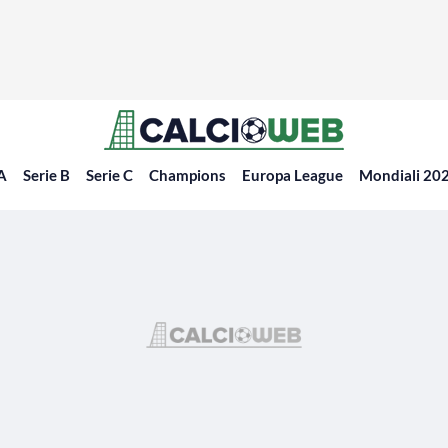
 A
Serie B
Serie C
Champions
Europa League
Mondiali 20