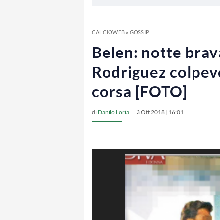
CALCIOWEB
»
GOSSIP
Belen: notte brava
Rodriguez colpevol
corsa [FOTO]
di
Danilo Loria
3 Ott 2018 | 16:01