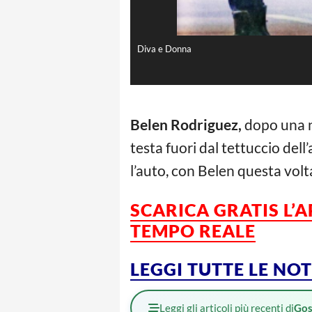
Diva e Donna
Belen Rodriguez,
dopo una n
testa fuori dal tettuccio del
l’auto, con Belen questa volta
SCARICA GRATIS L’
TEMPO REALE
LEGGI TUTTE LE NO
Leggi gli articoli più recenti di
Gos