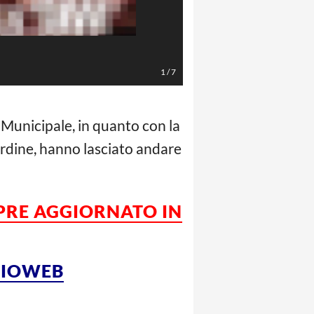
Diva e Donna
1
/
7
 Municipale, in quanto con la
’ordine, hanno lasciato andare
PRE AGGIORNATO IN
LCIOWEB