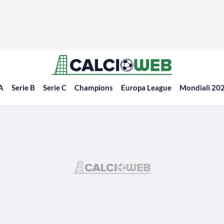
 A
Serie B
Serie C
Champions
Europa League
Mondiali 20