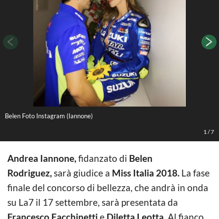
Belen Foto Instagram (Iannone)
F
1
/
7
Andrea Iannone,
fidanzato di
Belen
Rodriguez,
sarà giudice a
Miss Italia 2018.
La fase
finale del concorso di bellezza, che andrà in onda
su La7 il 17 settembre, sarà presentata da
Francesco Facchinetti
e
Diletta Leotta
. Al fianco