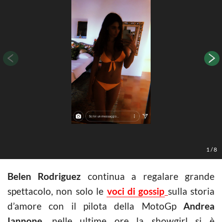
F
1
/
8
Belen Rodriguez
continua a regalare grande
spettacolo, non solo le
voci di gossip
sulla storia
d’amore con il pilota della MotoGp
Andrea
Iannone
, nelle ultime ore la showgirl si è