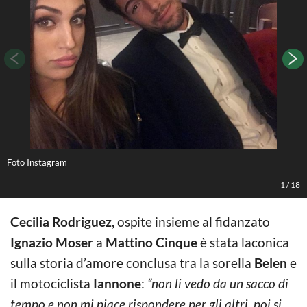
Foto Instagram
F
1
/
18
Cecilia Rodriguez,
ospite insieme al fidanzato
Ignazio Moser
a
Mattino Cinque
è stata laconica
sulla storia d’amore conclusa tra la sorella
Belen
e
il motociclista
Iannone
:
“non li vedo da un sacco di
tempo e non mi piace rispondere per gli altri, poi si