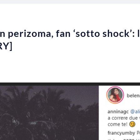
n perizoma, fan ‘sotto shock’: 
RY]