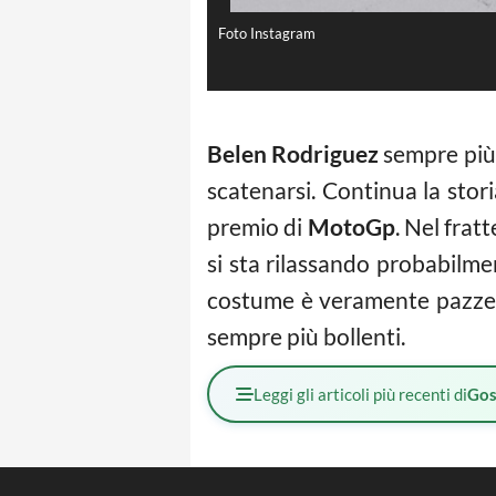
Foto Instagram
Belen Rodriguez
sempre più 
scatenarsi. Continua la sto
premio di
MotoGp
. Nel frat
si sta rilassando probabilme
costume è veramente pazzesca
sempre più bollenti.
Leggi gli articoli più recenti di
Gos