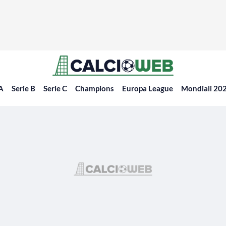
 A
Serie B
Serie C
Champions
Europa League
Mondiali 20