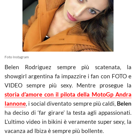
Foto Instagram
Belen Rodriguez sempre più scatenata, la
showgirl argentina fa impazzire i fan con FOTO e
VIDEO sempre più sexy. Mentre prosegue la
storia d’amore con il pilota della MotoGp Andra
Iannone
, i social diventato sempre più caldi,
Belen
ha deciso di ‘far girare’ la testa agli appassionati.
L’ultimo video in bikini è veramente super sexy, la
vacanza ad Ibiza è sempre più bollente.