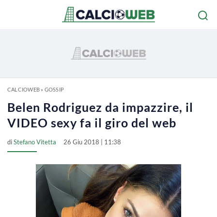
CALCIOWEB
»
GOSSIP
Belen Rodriguez da impazzire, il
VIDEO sexy fa il giro del web
di
Stefano Vitetta
26 Giu 2018 | 11:38