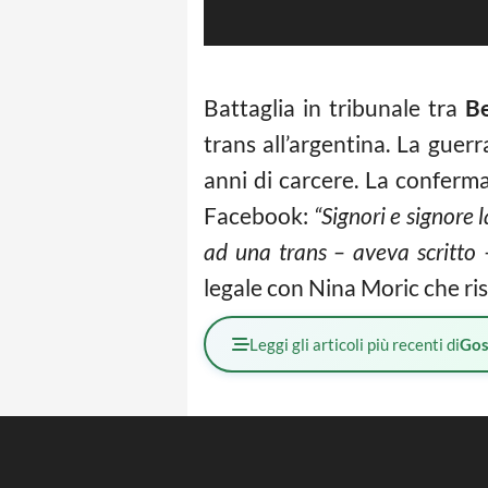
Battaglia in tribunale tra
Be
trans all’argentina. La guer
anni di carcere. La conferm
Facebook:
“Signori e signore
ad una trans – aveva scritto 
legale con Nina Moric che ri
Leggi gli articoli più recenti di
Gos