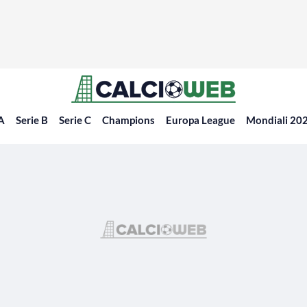
 A
Serie B
Serie C
Champions
Europa League
Mondiali 20