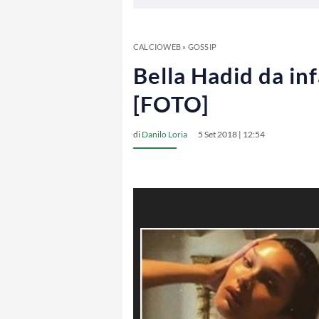
CALCIOWEB
»
GOSSIP
Bella Hadid da inf
[FOTO]
di
Danilo Loria
5 Set 2018 | 12:54