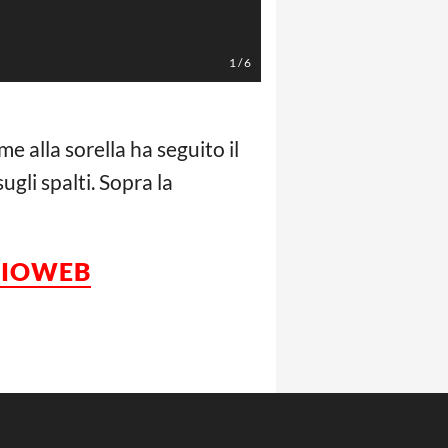
1
/
6
me alla sorella ha seguito il
gli spalti. Sopra la
LCIOWEB