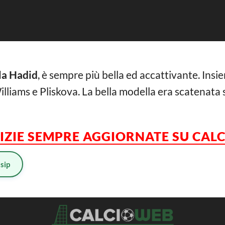
la Hadid
, è sempre più bella ed accattivante. Insie
lliams e Pliskova. La bella modella era scatenata su
TIZIE SEMPRE AGGIORNATE SU CA
sip