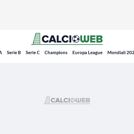
 A
Serie B
Serie C
Champions
Europa League
Mondiali 20