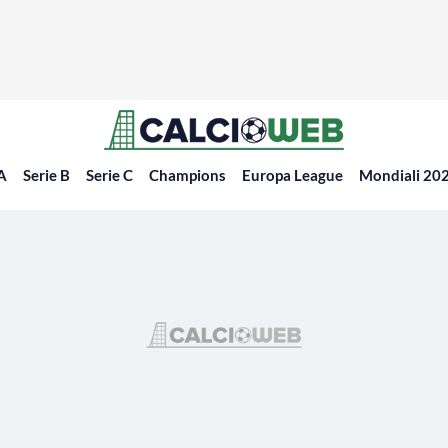
 A
Serie B
Serie C
Champions
Europa League
Mondiali 20