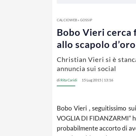
CALCIOWEB
»
GOSSIP
Bobo Vieri cerca f
allo scapolo d’oro
Christian Vieri si è stan
annuncia sui social
di
Rita Caridi
15 Lug 2015 | 13:16
Bobo Vieri , seguitissimo su
VOGLIA DI FIDANZARMI” ha scri
probabilmente accorto di aver