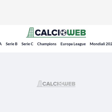
 A
Serie B
Serie C
Champions
Europa League
Mondiali 20