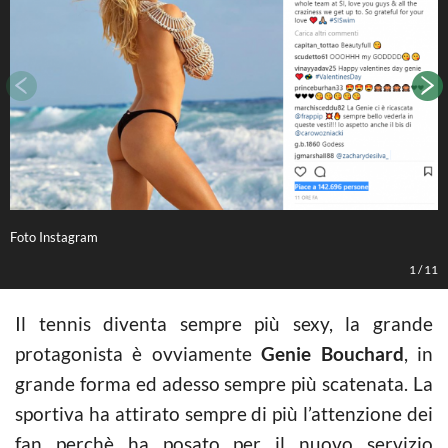
Foto Instagram
B
1
/
11
Il tennis diventa sempre più sexy, la grande
protagonista è ovviamente
Genie Bouchard
, in
grande forma ed adesso sempre più scatenata. La
sportiva ha attirato sempre di più l’attenzione dei
fan perchè ha posato per il nuovo servizio