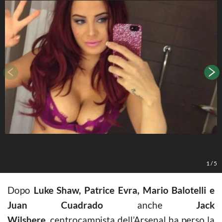
1
/
5
Dopo
Luke Shaw, Patrice Evra, Mario Balotelli e
Juan Cuadrado
anche
Jack
Wilshere,
centrocampista dell’Arsenal ha perso la