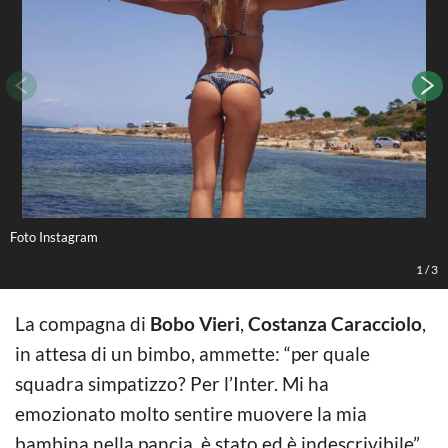
Foto Instagram
1
/
3
La compagna di
Bobo Vieri
,
Costanza Caracciolo
,
in attesa di un bimbo, ammette: “per quale
squadra simpatizzo? Per l’Inter. Mi ha
emozionato molto sentire muovere la mia
bambina nella pancia, è stato ed è indescrivibile”.